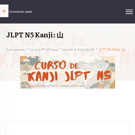
JLPT N5 Kanji: 山
JLPT N5 Kanji: 山
Suscripciones
Curso JLPT N5 Kanji
Lección 4: Kanji 61-80