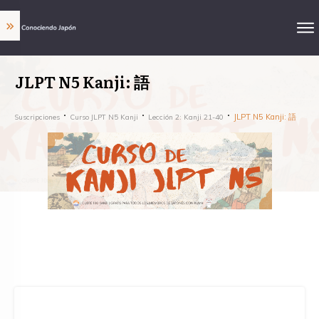
JLPT N5 Kanji: 語
JLPT N5 Kanji: 語
Suscripciones
Curso JLPT N5 Kanji
Lección 2: Kanji 21-40