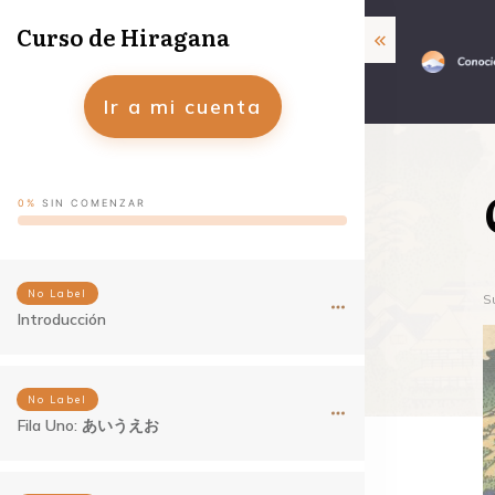
Curso de Hiragana
Ir a mi cuenta
0%
SIN COMENZAR
No Label
S
Introducción
No Label
Fila Uno: あいうえお