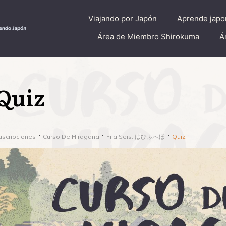
Viajando por Japón
Aprende japo
Área de Miembro Shirokuma
Á
Quiz
uscripciones
Curso De Hiragana
Fila Seis: はひふへほ
Quiz